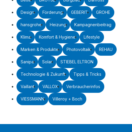
Design
Förderung
GEBERIT
GROHE
hansgrohe
Heizung
Kampagnenbeitrag
Klima
Komfort & Hygiene
Lifestyle
Marken & Produkte
Photovoltaik
REHAU
Sanipa
Solar
STIEBEL ELTRON
Technologie & Zukunft
Tipps & Tricks
Vaillant
VALLOX
Verbraucherinfos
VIESSMANN
Villeroy + Boch