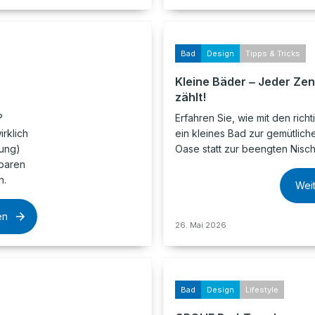
Bad
Design
Tipps & Tricks
Kleine Bäder ‒ Jeder Zen
zählt!
?
Erfahren Sie, wie mit den richt
irklich
ein kleines Bad zur gemütlich
tung)
Oase statt zur beengten Nisch
sparen
n.
Wei
en
26. Mai 2026
Bad
Design
Lifestyle