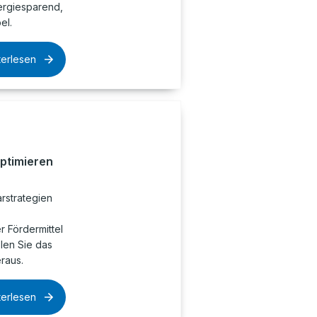
rgiesparend,
el.
terlesen
optimieren
rstrategien
 Fördermittel
olen Sie das
raus.
terlesen