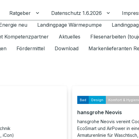
Ratgeber
Datenschutz 1.6.2026
Impre
Untermenü für Ratgeber umschalten
Untermenü f
Energie neu
Landingpage Wärmepumpe
Landingpag
ant Kompetenzpartner
Aktuelles
Fliesenarbeiten (tou
gen
Fördermittel
Download
Markenlieferanten R
Bad
Design
Komfort & Hygien
hansgrohe Neovis
hansgrohe Neovis vereint Cool
chnik
EcoSmart und AirPower in ein
, iCon)
Armaturenlinie für Waschtisch,