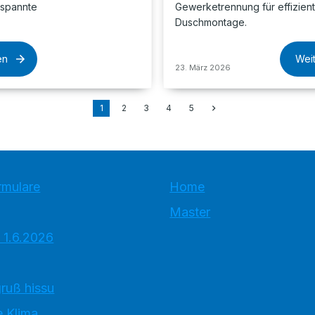
tspannte
Gewerketrennung für effizien
Duschmontage.
en
Wei
23. März 2026
1
2
3
4
5
rmulare
Home
Master
 1.6.2026
ruß hissu
 Klima