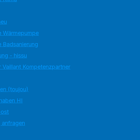
neu
e Wärmepumpe
 Badsanierung
ung - hissu
 Vaillant Kompetenzpartner
ten (toujou)
 haben HI
ost
g anfragen