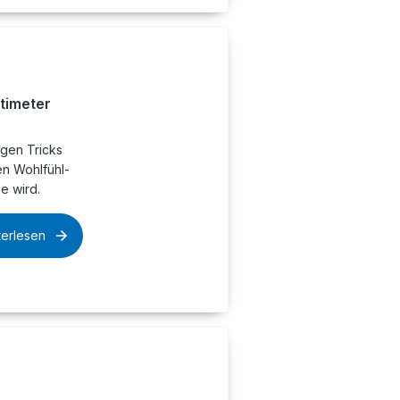
timeter
igen Tricks
en Wohlfühl-
e wird.
terlesen