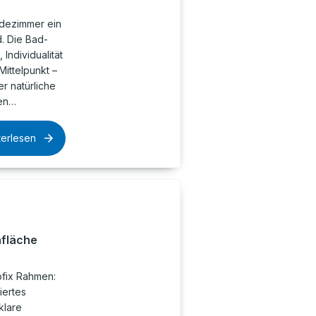
dezimmer ein
. Die Bad-
Individualität
Mittelpunkt –
r natürliche
hen…
terlesen
fläche
ofix Rahmen:
iertes
klare