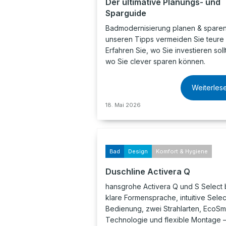
Der ultimative Planungs- und
Sparguide
Badmodernisierung planen & sparen:
unseren Tipps vermeiden Sie teure 
Erfahren Sie, wo Sie investieren sol
wo Sie clever sparen können.
Weiterles
18. Mai 2026
Bad
Design
Komfort & Hygiene
Duschline Activera Q
hansgrohe Activera Q und S Select 
klare Formensprache, intuitive Selec
Bedienung, zwei Strahlarten, EcoSm
Technologie und flexible Montage –