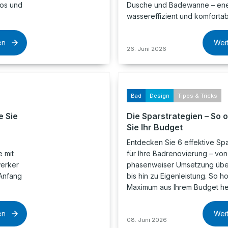
los und
Dusche und Badewanne – ene
wassereffizient und komfortab
en
Wei
26. Juni 2026
Bad
Design
Tipps & Tricks
e Sie
Die Sparstrategien – So 
Sie Ihr Budget
Entdecken Sie 6 effektive Spa
 mit
für Ihre Badrenovierung – von
werker
phasenweiser Umsetzung über
Anfang
bis hin zu Eigenleistung. So h
Maximum aus Ihrem Budget he
en
Wei
08. Juni 2026