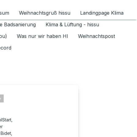
ssum
Weihnachtsgruß hissu
Landingpage Klima
ür Datenschutz 1.6.2026 umschalten
e Badsanierung
Klima & Lüftung - hissu
jou)
Was nur wir haben HI
Weihnachtspost
ecord
e
Start,
er
 Bidet,