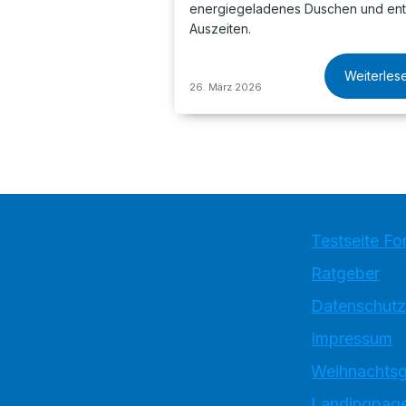
energiegeladenes Duschen und en
Auszeiten.
Weiterles
26. März 2026
Testseite Fo
Ratgeber
Datenschutz
Impressum
Weihnachtsg
Landingpage