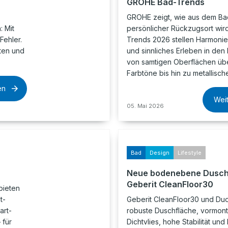
GROHE Bad-Trends
GROHE zeigt, wie aus dem Ba
 Mit
persönlicher Rückzugsort wird
Fehler.
Trends 2026 stellen Harmonie, 
lten und
und sinnliches Erleben in den 
von samtigen Oberflächen übe
Farbtöne bis hin zu metallisc
en
Wei
05. Mai 2026
Bad
Design
Lifestyle
Neue bodenebene Dusch
Geberit CleanFloor30
bieten
t-
Geberit CleanFloor30 und Du
art-
robuste Duschfläche, vormont
 für
Dichtvlies, hohe Stabilität und 