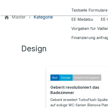
Kontaktieren Sie uns
Testseite Formulare
Master
Kategorie
EE Medatsu
EE-
Vorgaben für Vaill
Finanzierung anfra
Design
Bad
Design
Komfort & Hygiene
Geberit revolutioniert das
Badezimmer
Geberit erweitert TurboFlush-Spülte
auf eckige WC-Serien (Renova Plan