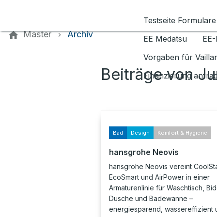
Kontaktieren Sie uns
Testseite Formulare
Master
Archiv
EE Medatsu
EE-
Vorgaben für Vaill
Beiträge von Ju
Finanzierung anfra
Bad
Design
Komfort & Hygiene
hansgrohe Neovis
hansgrohe Neovis vereint CoolSta
EcoSmart und AirPower in einer
Armaturenlinie für Waschtisch, Bid
Dusche und Badewanne –
energiesparend, wassereffizient