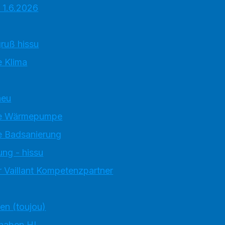
 1.6.2026
ruß hissu
 Klima
neu
e Wärmepumpe
 Badsanierung
ung - hissu
 Vaillant Kompetenzpartner
ten (toujou)
 haben HI