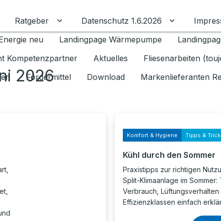
Ratgeber
Datenschutz 1.6.2026
Impre
Untermenü für Ratgeber umschalten
Untermenü f
Energie neu
Landingpage Wärmepumpe
Landingpag
ant Kompetenzpartner
Aktuelles
Fliesenarbeiten (tou
ni 2026
gen
Fördermittel
Download
Markenlieferanten R
Komfort & Hygiene
Tipps & Tric
Kühl durch den Sommer
rt,
Praxistipps zur richtigen Nutz
Split-Klimaanlage im Sommer:
et,
Verbrauch, Lüftungsverhalten
Effizienzklassen einfach erklär
 und