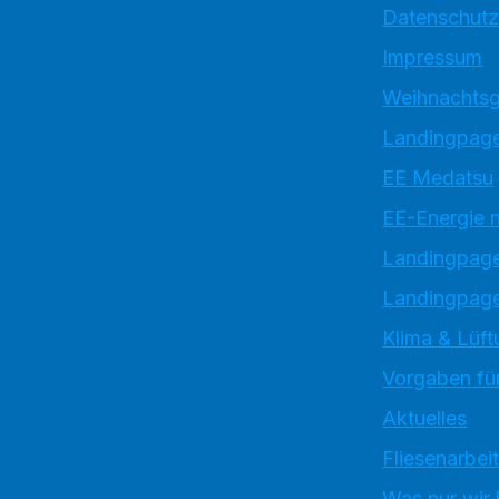
Datenschutz
Impressum
Weihnachtsg
Landingpage
EE Medatsu
EE-Energie 
Landingpag
Landingpage
Klima & Lüft
Vorgaben für
Aktuelles
Fliesenarbei
Was nur wir