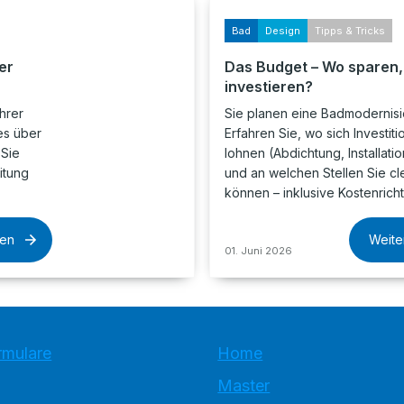
Bad
Design
Tipps & Tricks
er
Das Budget – Wo sparen
investieren?
hrer
Sie planen eine Badmodernis
es über
Erfahren Sie, wo sich Investiti
 Sie
lohnen (Abdichtung, Installatio
itung
und an welchen Stellen Sie c
können – inklusive Kostenrich
sen
Weite
01. Juni 2026
rmulare
Home
Master