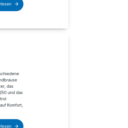
rlesen
schiedene
andbrause
ter, das
 250 und das
trol
auf Komfort,
rlesen