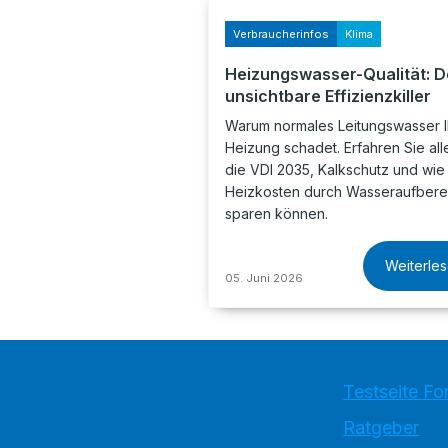
Verbraucherinfos
Klima
Heizungswasser-Qualität: D
unsichtbare Effizienzkiller
Warum normales Leitungswasser I
Heizung schadet. Erfahren Sie all
die VDI 2035, Kalkschutz und wie
Heizkosten durch Wasseraufbere
sparen können.
Weiterle
05. Juni 2026
Testseite Fo
Ratgeber