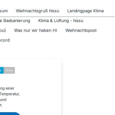
ssum
Weihnachtsgruß hissu
Landingpage Klima
ür Datenschutz 1.6.2026 umschalten
e Badsanierung
Klima & Lüftung - hissu
jou)
Was nur wir haben HI
Weihnachtspost
ecord
ks
Klima
ung einer
 Temperatur,
 und
t.