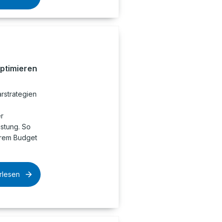
optimieren
rstrategien
r
istung. So
hrem Budget
rlesen