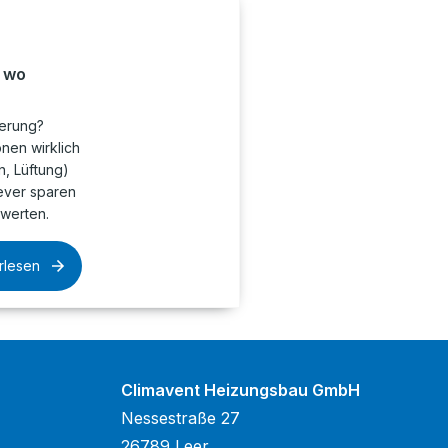
, wo
ierung?
onen wirklich
n, Lüftung)
lever sparen
twerten.
rlesen
Climavent Heizungsbau GmbH
Nessestraße 27
26789 Leer