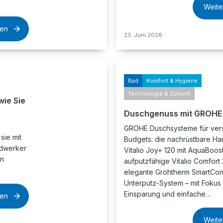
Weite
sen
23. Juni 2026
Bad
Komfort & Hygiene
Technologie & Zukunft
wie Sie
Duschgenuss mit GROHE
GROHE Duschsysteme für ver
sie mit
Budgets: die nachrüstbare H
ndwerker
Vitalio Joy+ 120 mit AquaBoos
on
aufputzfähige Vitalio Comfort
elegante Grohtherm SmartCon
Unterputz-System – mit Fokus 
Einsparung und einfache…
sen
Weite