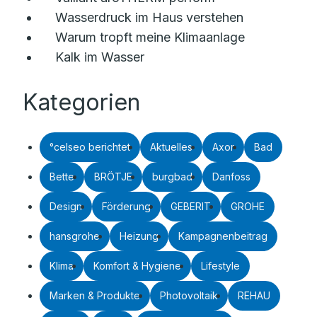
Wasserdruck im Haus verstehen
Warum tropft meine Klimaanlage
Kalk im Wasser
Kategorien
°celseo berichtet
Aktuelles
Axor
Bad
Bette
BRÖTJE
burgbad
Danfoss
Design
Förderung
GEBERIT
GROHE
hansgrohe
Heizung
Kampagnenbeitrag
Klima
Komfort & Hygiene
Lifestyle
Marken & Produkte
Photovoltaik
REHAU