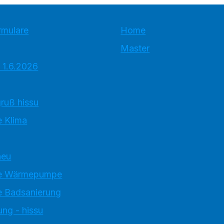
rmulare
Home
Master
 1.6.2026
ruß hissu
 Klima
neu
e Wärmepumpe
 Badsanierung
ung - hissu