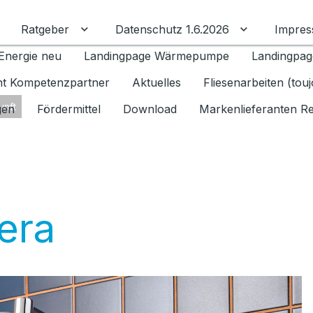
Ratgeber
Datenschutz 1.6.2026
Impre
Untermenü für Ratgeber umschalten
Untermenü f
Energie neu
Landingpage Wärmepumpe
Landingpag
ant Kompetenzpartner
Aktuelles
Fliesenarbeiten (tou
unft
gen
Fördermittel
Download
Markenlieferanten R
era