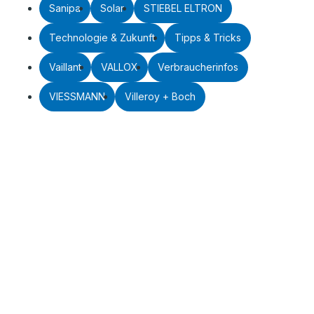
Sanipa
Solar
STIEBEL ELTRON
Technologie & Zukunft
Tipps & Tricks
Vaillant
VALLOX
Verbraucherinfos
VIESSMANN
Villeroy + Boch