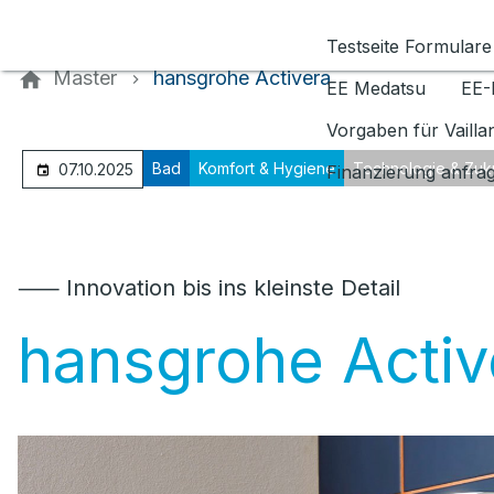
Kontaktieren Sie uns
Testseite Formulare
Master
hansgrohe Activera
EE Medatsu
EE-
Vorgaben für Vaill
Bad
Komfort & Hygiene
Technologie & Zuk
07.10.2025
Finanzierung anfra
⸺ Innovation bis ins kleinste Detail
hansgrohe Activ