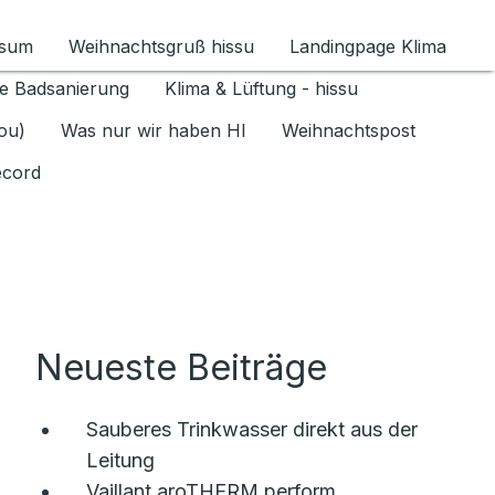
ssum
Weihnachtsgruß hissu
Landingpage Klima
ür Datenschutz 1.6.2026 umschalten
e Badsanierung
Klima & Lüftung - hissu
jou)
Was nur wir haben HI
Weihnachtspost
ecord
Neueste Beiträge
Sauberes Trinkwasser direkt aus der
Leitung
Vaillant aroTHERM perform