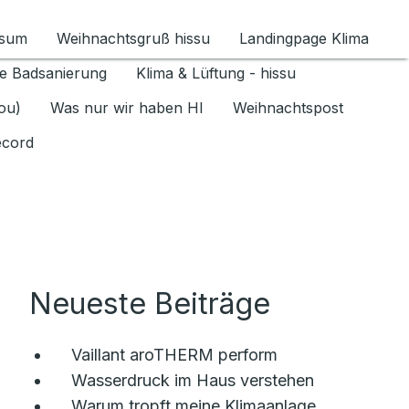
ssum
Weihnachtsgruß hissu
Landingpage Klima
ür Datenschutz 1.6.2026 umschalten
e Badsanierung
Klima & Lüftung - hissu
jou)
Was nur wir haben HI
Weihnachtspost
ecord
Neueste Beiträge
Vaillant aroTHERM perform
Wasserdruck im Haus verstehen
Warum tropft meine Klimaanlage