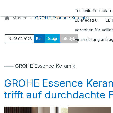
Kontaktieren Sie uns
Testseite Formulare
Master
GROHE Essence Keramik
EE Medatsu
EE-
Vorgaben für Vaill
Bad
Design
Lifestyle
25.02.2026
Finanzierung anfra
⸺ GROHE Essence Keramik
GROHE Essence Kerami
trifft auf durchdachte 