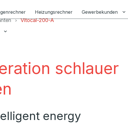
agenrechner
Heizungsrechner
Gewerbekunden
U
anten
Vitocal-200-A
Untermenü für Ratgeber umschalten
eration schlauer
en
elligent energy