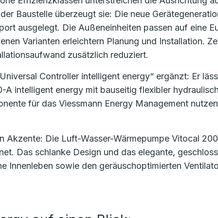
ohe Effizienzklassen unterstreichen die Ausrichtung auf
der Baustelle überzeugt sie: Die neue Gerätegenerati
port ausgelegt. Die Außeneinheiten passen auf eine E
denen Varianten erleichtern Planung und Installation. 
allationsaufwand zusätzlich reduziert.
iversal Controller intelligent energy“ ergänzt: Er läss
 intelligent energy mit bauseitig flexibler hydrauli
ente für das Viessmann Energy Management nutzen, 
ion Akzente: Die Luft-Wasser-Wärmepumpe Vitocal 200-
t. Das schlanke Design und das elegante, geschlossen
he Innenleben sowie den geräuschoptimierten Ventilato