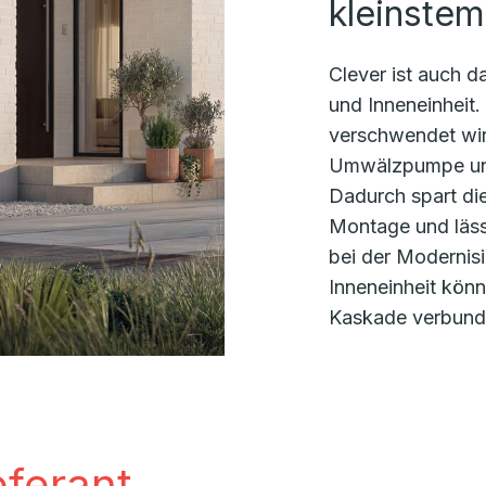
kleinste
Clever ist auch 
und Inneneinheit
verschwendet wird
Umwälzpumpe und 
Dadurch spart die
Montage und lässt
bei der Modernisie
Inneneinheit kön
Kaskade verbund
ferant