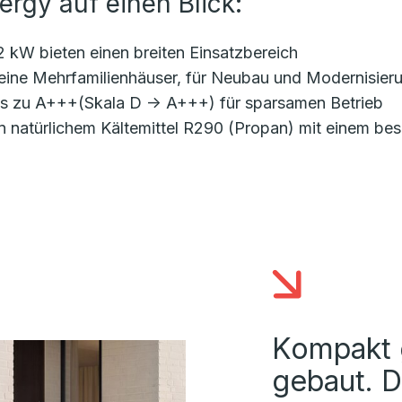
ergy auf einen Blick:
 kW bieten einen breiten Einsatzbereich
kleine Mehrfamilienhäuser, für Neubau und Modernisier
bis zu A+++(Skala D -> A+++) für sparsamen Betrieb
atürlichem Kältemittel R290 (Propan) mit einem bes
Kompakt g
gebaut. 