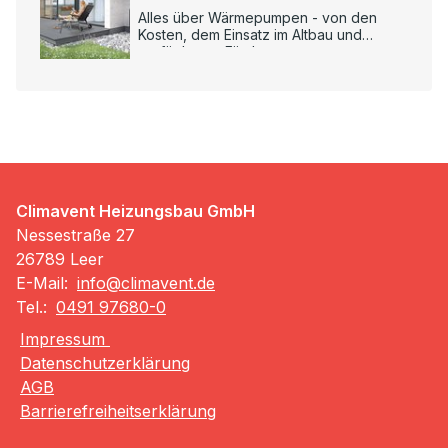
Alles über Wärmepumpen - von den
Kosten, dem Einsatz im Altbau und
verfügbaren Förderungen.
Climavent Heizungsbau GmbH
Nessestraße 27
26789 Leer
E-Mail:
info@climavent.de
Tel.:
0491 97680-0
Impressum
Datenschutzerklärung
AGB
Barrierefreiheitserklärung