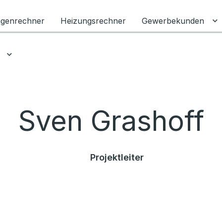
agenrechner
Heizungsrechner
Gewerbekunden
U
Untermenü für Ratgeber umschalten
Sven Grashoff
Projektleiter