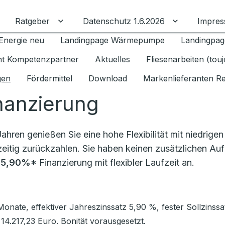
Ratgeber
Datenschutz 1.6.2026
Impre
Untermenü für Ratgeber umschalten
Untermenü f
Energie neu
Landingpage Wärmepumpe
Landingpag
ant Kompetenzpartner
Aktuelles
Fliesenarbeiten (tou
gen
Fördermittel
Download
Markenlieferanten R
nanzierung
ahren genießen Sie eine hohe Flexibilität mit niedrigen
eitig zurückzahlen. Sie haben keinen zusätzlichen Aufw
e
5,90%*
Finanzierung mit flexibler Laufzeit an.
Monate, effektiver Jahreszinssatz 5,90 %, fester Sollzinssa
4.217,23 Euro. Bonität vorausgesetzt.