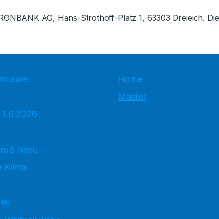
ONBANK AG, Hans-Strothoff-Platz 1, 63303 Dreieich. Die A
rmulare
Home
Master
 1.6.2026
ruß hissu
 Klima
neu