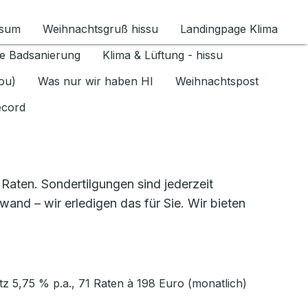
ssum
Weihnachtsgruß hissu
Landingpage Klima
ür Datenschutz 1.6.2026 umschalten
e Badsanierung
Klima & Lüftung - hissu
jou)
Was nur wir haben HI
Weihnachtspost
ecord
 Raten. Sondertilgungen sind jederzeit
and – wir erledigen das für Sie. Wir bieten
tz 5,75 % p.a., 71 Raten à 198 Euro (monatlich)