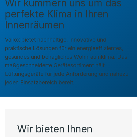
Wir kümmern uns um das
perfekte Klima in Ihren
Innenräumen
Vallox bietet nachhaltige, innovative und
praktische Lösungen für ein energieeffizientes,
gesundes und behagliches Wohnraumklima. Das
maßgeschneiderte Gerätesortiment hält
Lüftungsgeräte für jede Anforderung und nahezu
jeden Einsatzbereich bereit.
Wir bieten Ihnen