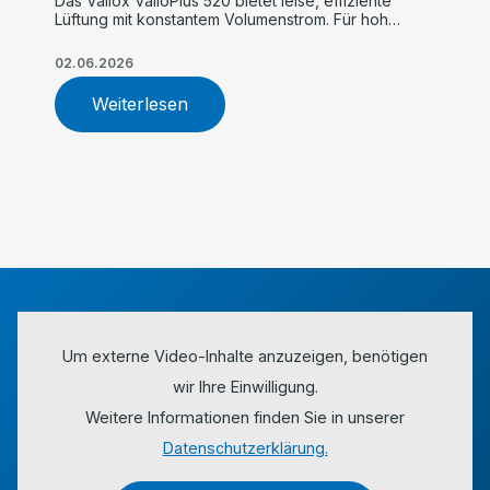
Das Vallox ValloPlus 520 bietet leise, effiziente
Lüftung mit konstantem Volumenstrom. Für hohe
Luftqualität, einfache Inbetriebnahme und
maximalen Komfort im Einfamilienhaus.
02.06.2026
Weiterlesen
Um externe Video-Inhalte anzuzeigen, benötigen
wir Ihre Einwilligung.
Weitere Informationen finden Sie in unserer
Datenschutzerklärung.