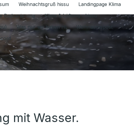
ssum
Weihnachtsgruß hissu
Landingpage Klima
ür Datenschutz 1.6.2026 umschalten
e Badsanierung
Klima & Lüftung - hissu
jou)
Was nur wir haben HI
Weihnachtspost
ecord
g mit Wasser.