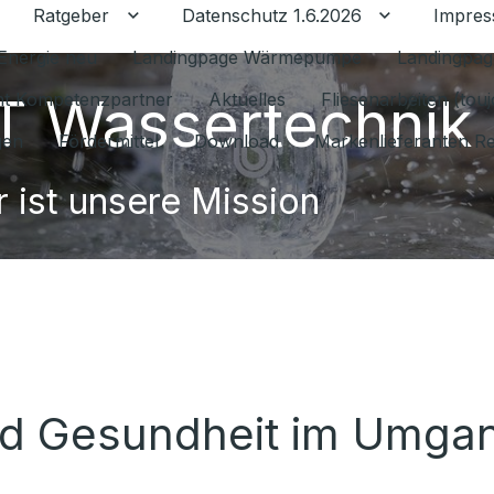
Ratgeber
Datenschutz 1.6.2026
Impre
Untermenü für Ratgeber umschalten
Untermenü f
Energie neu
Landingpage Wärmepumpe
Landingpag
 Wassertechnik
ant Kompetenzpartner
Aktuelles
Fliesenarbeiten (tou
gen
Fördermittel
Download
Markenlieferanten R
 ist unsere Mission
nd Gesundheit im Umgan