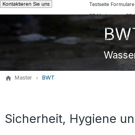
Kontaktieren Sie uns
Testseite Formulare
EE Medatsu
EE-
BWT
Vorgaben für Vaill
Finanzierung anfra
Wasser
Master
BWT
Sicherheit, Hygiene u